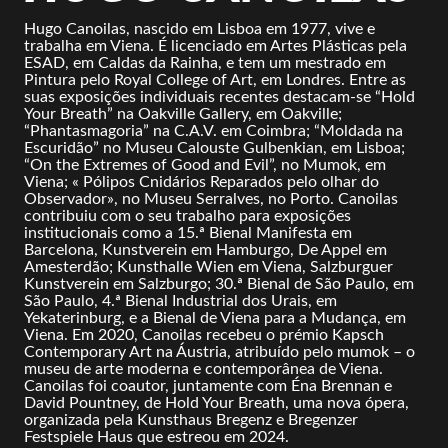
Hugo Canoilas, nascido em Lisboa em 1977, vive e
trabalha em Viena. É licenciado em Artes Plásticas pela
ESAD, em Caldas da Rainha, e tem um mestrado em
Pintura pelo Royal College of Art, em Londres. Entre as
suas exposições individuais recentes destacam-se “Hold
Your Breath” na Oakville Gallery, em Oakville;
“Phantasmagoria” na C.A.V. em Coimbra; “Moldada na
Escuridão” no Museu Calouste Gulbenkian, em Lisboa;
“On the Extremes of Good and Evil”, no Mumok, em
Viena; « Pólipos Cnidários Reparados pelo olhar do
Observador», no Museu Serralves, no Porto. Canoilas
contribuiu com o seu trabalho para exposições
institucionais como a 15.ª Bienal Manifesta em
Barcelona, Kunstverein em Hamburgo, De Appel em
Amesterdão; Kunsthalle Wien em Viena, Salzburguer
Kunstverein em Salzburgo; 30.ª Bienal de São Paulo, em
São Paulo, 4.ª Bienal Industrial dos Urais, em
Yekaterinburg, e a Bienal de Viena para a Mudança, em
Viena. Em 2020, Canoilas recebeu o prémio Kapsch
Contemporary Art na Áustria, atribuído pelo mumok – o
museu de arte moderna e contemporânea de Viena.
Canoilas foi coautor, juntamente com Éna Brennan e
David Pountney, de Hold Your Breath, uma nova ópera,
organizada pela Kunsthaus Bregenz e Bregenzer
Festspiele Haus que estreou em 2024.