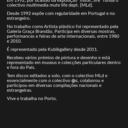
Em 1992, por ocasião da exposição “mute…life” funda o
colectivo multimedia mute life dept. [MLd].
Desde 1992 expõe com regularidade em Portugal e no
estrangeiro.
No trabalho como Artista plástico foi representado pela
Galeria Graça Brandão. Participa em diversas mostras,
performances e feiras de arte internacionais, entre 1980
e 2010.
É representado pela Kubikgallery desde 2011.
Recebeu vários prémios de pintura e desenho e está
representado em museus e colecções particulares dentro
e fora do Pais.
Tem discos editados a solo, com o colectivo MLd e
essencialmente com o colectivo
@c
, colaborou e
participou em diversas compilações nacionais e
estrangeiras.
Vive e trabalha no Porto.